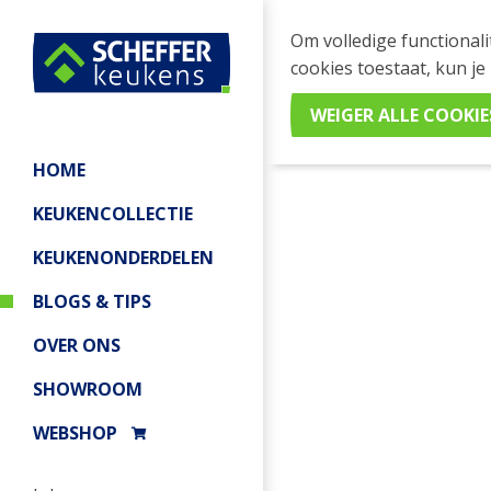
Om volledige functionali
cookies toestaat, kun je
Home
/
Blogs & Tips
/
Greeplo
HOME
KEUKENCOLLECTIE
KEUKENONDERDELEN
BLOGS & TIPS
OVER ONS
SHOWROOM
WEBSHOP