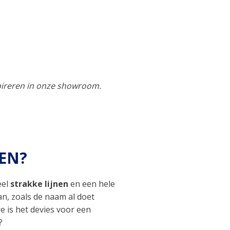
nspireren in onze showroom.
EN?
eel
strakke lijnen
en een hele
n, zoals de naam al doet
 is het devies voor een
?