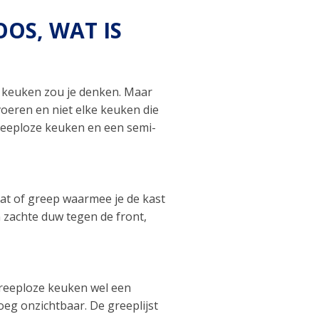
OS, WAT IS
e keuken zou je denken. Maar
voeren en niet elke keuken die
 greeploze keuken en een semi-
t of greep waarmee je de kast
 zachte duw tegen de front,
greeploze keuken wel een
eg onzichtbaar. De greeplijst