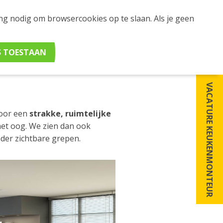
ing nodig om browsercookies op te slaan. Als je geen
SS IS
VACATURE KEUKENMONTEUR
voor een
strakke, ruimtelijke
het oog. We zien dan ook
der zichtbare grepen.