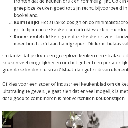
fronten dat de keuken druk en rommelig lijkt. Ook in
greeploze keuken goed tot zijn recht, bijvoorbeeld i
kookeiland
.
Ruimtelijk!
Het strakke design en de minimalistische
grote lijnen in de keuken benadrukt worden. Hierdoor 
Kindvriendelijk!
Een greeploze keuken is zeer kindvri
meer hun hoofd aan handgrepen. Dit komt helaas vak
Ondanks dat je door een greeploze keuken een strakke uitstr
keuken veel mogelijkheden om het geheel een persoonlijke
greeploze keuken te strak? Maak dan gebruik van element
Of kies voor een stoer of industrieel
keukenblad
om de keu
uitstraling te geven. Je gaat zien dat er veel mogelijk is 
deze goed te combineren is met verschillen keukenstijlen.