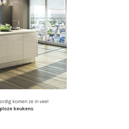
rdig komen ze in veel
eploze keukens
: