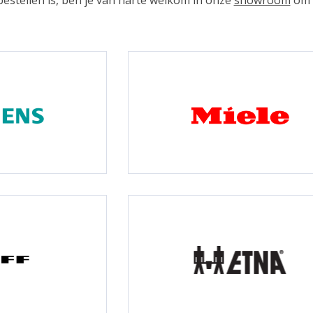
bestellen is, ben je van harte welkom in onze
showroom
om d