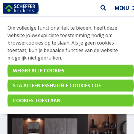
MENU
Om volledige functionaliteit te bieden, heeft deze
MODERNE KEUKENS
website jouw expliciete toestemming nodig om
browsercookies op te slaan. Als je geen cookies
MAAK EEN AFSPRAAK IN ONZE
toestaat, kun je bepaalde functies van de website
SHOWROOM
mogelijk niet gebruiken.
Welke stijl wil jij zien?
Hoogglans
Greeploos
Mat
Beton
Hout