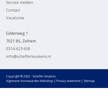
Service melden
Contact
Vacature
s
Gildenweg 1
7021 BS, Zelhem
0314-623 658
info@schefferkeukens.nl
Copyright © 2025 - Scheffer Keukens
Algemene Voorwaarden Webshop
|
Privacy statement
|
Sitemap