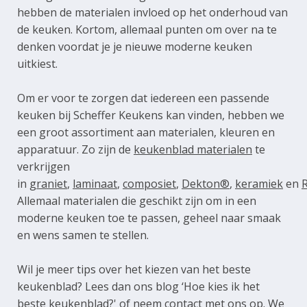
hebben de materialen invloed op het onderhoud van
de keuken. Kortom, allemaal punten om over na te
denken voordat je je nieuwe moderne keuken
uitkiest.
Om er voor te zorgen dat iedereen een passende
keuken bij Scheffer Keukens kan vinden, hebben we
een groot assortiment aan materialen, kleuren en
apparatuur. Zo zijn de
keukenblad materialen
te
verkrijgen
in
graniet
,
laminaat
,
composiet
,
Dekton®
,
keramiek
en
Allemaal materialen die geschikt zijn om in een
moderne keuken toe te passen, geheel naar smaak
en wens samen te stellen.
Wil je meer tips over het kiezen van het beste
keukenblad? Lees dan ons blog
‘Hoe kies ik het
beste keukenblad?'
of neem
contact
met ons op. We