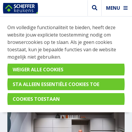
MENU
Om volledige functionaliteit te bieden, heeft deze
TRENDY KEUKENS
website jouw expliciete toestemming nodig om
browsercookies op te slaan. Als je geen cookies
MAAK EEN AFSPRAAK IN ONZE
toestaat, kun je bepaalde functies van de website
SHOWROOM
mogelijk niet gebruiken.
Welke stijl wil jij zien?
Mat
Hoogglans
Beton
Greeploos
Hout