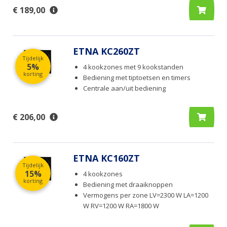
€ 189,00
ETNA KC260ZT
Tijdelijk
5%
4 kookzones met 9 kookstanden
korting
Bediening met tiptoetsen en timers
Centrale aan/uit bediening
€ 206,00
ETNA KC160ZT
Tijdelijk
15%
4 kookzones
korting
Bediening met draaiknoppen
Vermogens per zone LV=2300 W LA=1200
W RV=1200 W RA=1800 W