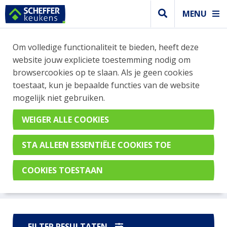
MENU
WEBSHOP BESTELLINGEN
Om volledige functionaliteit te bieden, heeft deze
Je kan tijdelijk geen bestelling plaatsen. Wil je je
website jouw expliciete toestemming nodig om
vast oriënteren? Vergelijk eenvoudig apparaten
browsercookies op te slaan. Als je geen cookies
en merken met elkaar. Klik hier voor meer
toestaat, kun je bepaalde functies van de website
informatie.
mogelijk niet gebruiken.
KOOKPLAAT
Heb je een vraag, aarzel dan niet om
contact
met ons
op te nemen. Wij geven je graag advies.
FILTER RESULTATEN