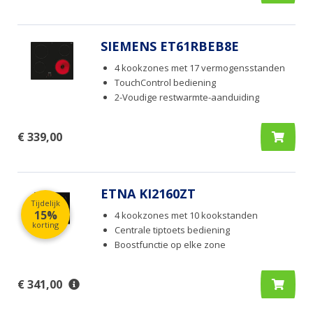
SIEMENS ET61RBEB8E
4 kookzones met 17 vermogensstanden
TouchControl bediening
2-Voudige restwarmte-aanduiding
€ 339,00
ETNA KI2160ZT
Tijdelijk
15%
4 kookzones met 10 kookstanden
korting
Centrale tiptoets bediening
Boostfunctie op elke zone
€ 341,00