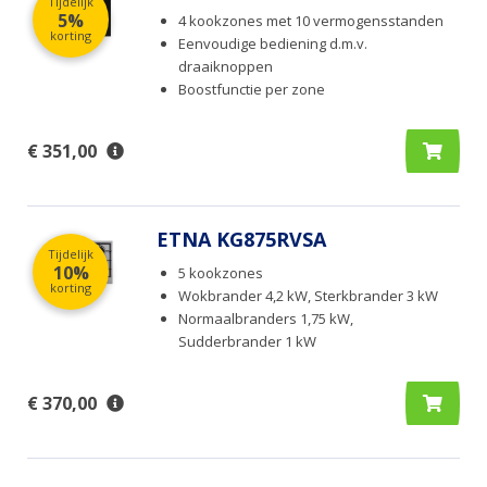
Tijdelijk
5%
4 kookzones met 10 vermogensstanden
korting
Eenvoudige bediening d.m.v.
draaiknoppen
Boostfunctie per zone
€ 351,00
ETNA KG875RVSA
Tijdelijk
10%
5 kookzones
korting
Wokbrander 4,2 kW, Sterkbrander 3 kW
Normaalbranders 1,75 kW,
Sudderbrander 1 kW
€ 370,00