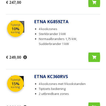
€ 247,00
ETNA KG859ZTA
Tijdelijk
10%
4 kookzones
korting
Sterkbrander 3 kW
Normaalbranders 1,75 kW,
Sudderbrander 1 kW
€ 249,00
ETNA KC360RVS
Tijdelijk
15%
4 kookzones met 9 kookstanden
korting
Tiptoets bediening
2 uitbreidbare zones