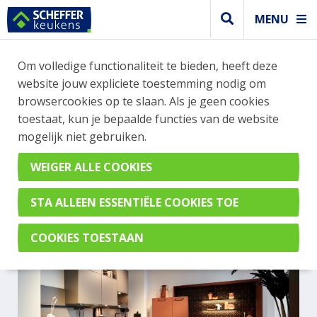
MENU
Om volledige functionaliteit te bieden, heeft deze
Trendy keuken
website jouw expliciete toestemming nodig om
TRENDY KEUKEN IN DE
browsercookies op te slaan. Als je geen cookies
toestaat, kun je bepaalde functies van de website
KLEUR AMARANT MET GRIJS
mogelijk niet gebruiken.
EN EEN ZWARTE GREEP
Scala Amarant & Scala Greige