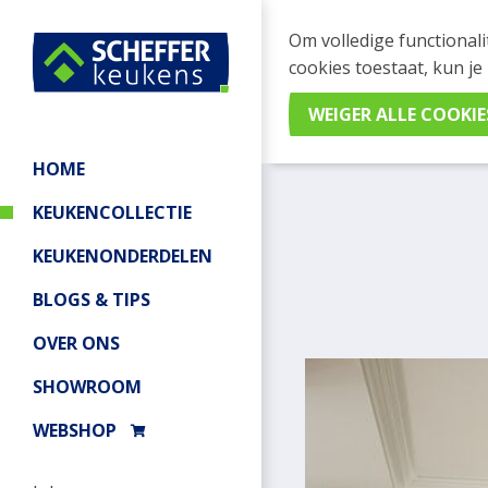
Om volledige functionali
cookies toestaat, kun je
Home
/
Keukencollectie
/
Des
HOME
KEUKENCOLLECTIE
KEUKENONDERDELEN
BLOGS & TIPS
OVER ONS
SHOWROOM
WEBSHOP