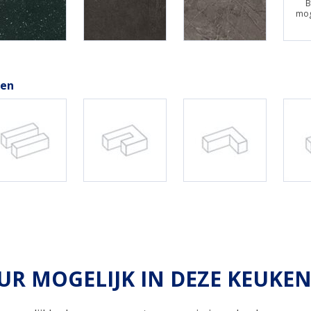
B
mog
gen
R MOGELIJK IN DEZE KEUKE