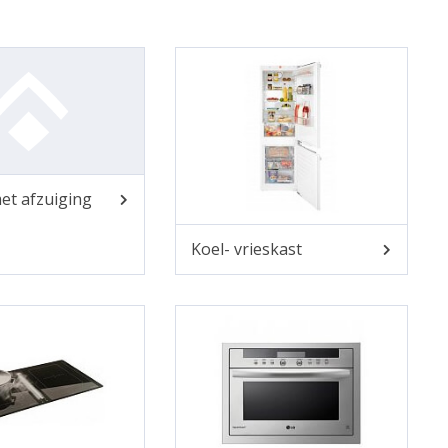
et afzuiging
Koel- vrieskast