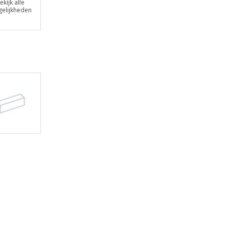
ekijk alle
elijkheden
N