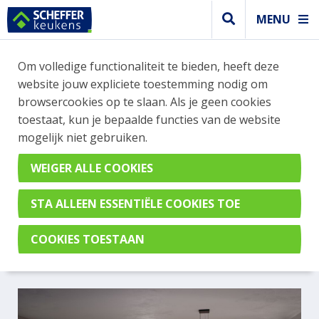
MENU
Om volledige functionaliteit te bieden, heeft deze
Design keuken
website jouw expliciete toestemming nodig om
DESIGN KEUKEN MET EEN
browsercookies op te slaan. Als je geen cookies
toestaat, kun je bepaalde functies van de website
GROOT DONKER GRIJS
mogelijk niet gebruiken.
KOOKEILAND EN HOGE
KASTEN MET EEN HOUTEN
TOUCH
Porto Grafiet