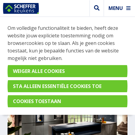
MENU
Om volledige functionaliteit te bieden, heeft deze
Greeploos keuken
website jouw expliciete toestemming nodig om
GREEPLOZE GRIJZE KEUKEN
browsercookies op te slaan. Als je geen cookies
toestaat, kun je bepaalde functies van de website
MET GROOT KOOKEILAND
mogelijk niet gebruiken.
AV 2130GL Parelgrijs