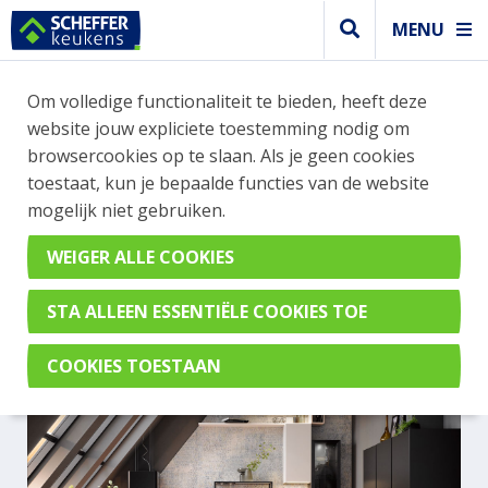
MENU
Om volledige functionaliteit te bieden, heeft deze
Greeploos keuken
website jouw expliciete toestemming nodig om
GREEPLOZE KEUKEN MAT
browsercookies op te slaan. Als je geen cookies
toestaat, kun je bepaalde functies van de website
MET BREDE LADES EN EEN
mogelijk niet gebruiken.
DUN WERKBLAD
AV 2135GL Zwart