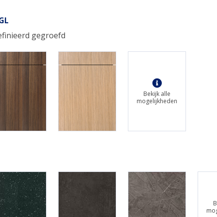
-GL
finieerd gegroefd
Bekijk alle
mogelijkheden
B
mog