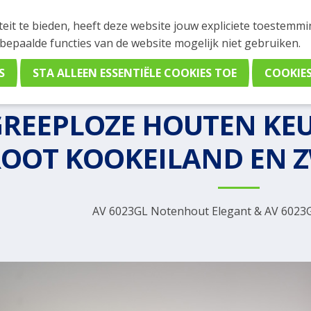
teit te bieden, heeft deze website jouw expliciete toestemm
 bepaalde functies van de website mogelijk niet gebruiken.
eploos
/
AV 6023GL Notenhout Elegant & AV 6023GL Eiken Zwart
Greeploos keuken
GREEPLOZE HOUTEN KE
OOT KOOKEILAND EN 
AV 6023GL Notenhout Elegant & AV 6023G