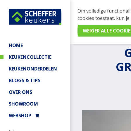
Om volledige functionali
cookies toestaat, kun je
Home
/
Keukencollectie
/
Gre
HOME
KEUKENCOLLECTIE
GR
KEUKENONDERDELEN
BLOGS & TIPS
OVER ONS
SHOWROOM
WEBSHOP