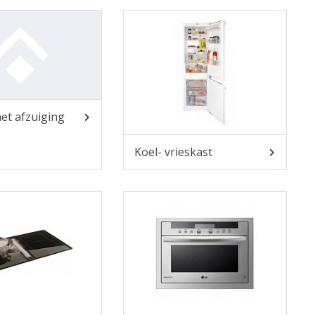
et afzuiging
Koel- vrieskast