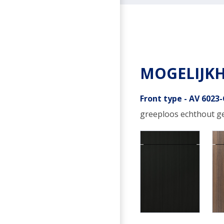
MOGELIJK
Front type - AV 6023
greeploos echthout ge