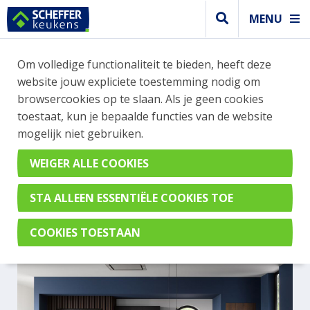
MENU
Om volledige functionaliteit te bieden, heeft deze
Greeploos keuken
website jouw expliciete toestemming nodig om
GREEPLOZE KEUKEN IN HET
browsercookies op te slaan. Als je geen cookies
toestaat, kun je bepaalde functies van de website
ZWART MET KOOKEILAND
mogelijk niet gebruiken.
EN APARTE HOGE KASTEN
INGEBOUWD
CometGL Geplamuurde Beton Zwart