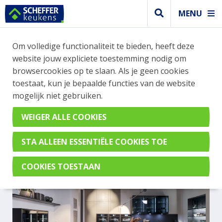
MENU
Om volledige functionaliteit te bieden, heeft deze
Greeploos keuken
website jouw expliciete toestemming nodig om
GREEPLOZE KEUKEN MET
browsercookies op te slaan. Als je geen cookies
toestaat, kun je bepaalde functies van de website
KADERDEUR IN DE KLEUR
mogelijk niet gebruiken.
OMBER NATUUR
Hampton SelectionGL Omber Natuur