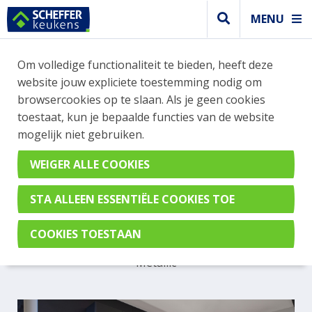
MENU
Om volledige functionaliteit te bieden, heeft deze
Greeploos keuken
website jouw expliciete toestemming nodig om
GREEPLOZE ZANDGRIJZE
browsercookies op te slaan. Als je geen cookies
toestaat, kun je bepaalde functies van de website
KEUKEN MET EEN
mogelijk niet gebruiken.
KOOKEILAND
GECOMBINEERD MET
DONKERE BOVENKASTEN
SmartGL Zandgrijs Metallic & SmartGL Carbon
Metallic