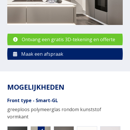
Ontvang een gratis 3D-tekening en offerte
Maak een afspraak
MOGELIJKHEDEN
Front type - Smart-GL
greeploos polymeerglas rondom kunststof
vormkant