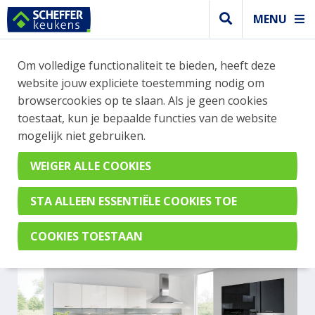
MENU
Om volledige functionaliteit te bieden, heeft deze
Modern keuken
website jouw expliciete toestemming nodig om
MODERNE GLANZENDE
browsercookies op te slaan. Als je geen cookies
toestaat, kun je bepaalde functies van de website
ZWART-WIT KEUKEN MET
mogelijk niet gebruiken.
BAR
AV 4030 Wit & AV 4030 Zwart