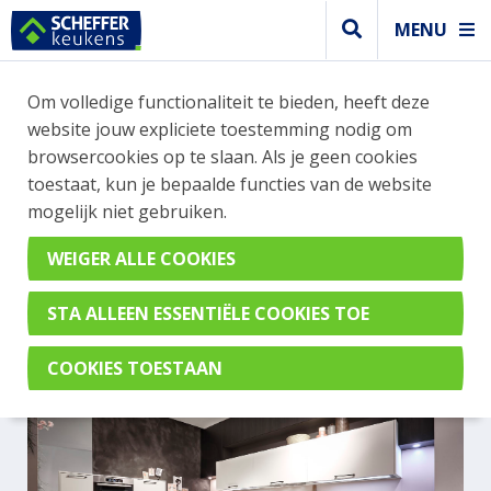
MENU
Om volledige functionaliteit te bieden, heeft deze
Modern keuken
website jouw expliciete toestemming nodig om
MODERNE WITTE KEUKEN
browsercookies op te slaan. Als je geen cookies
toestaat, kun je bepaalde functies van de website
MET INGEBOUWDE
mogelijk niet gebruiken.
WANDKASTEN
Porto Wit