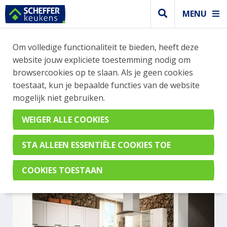
MENU
Om volledige functionaliteit te bieden, heeft deze
Modern keuken
website jouw expliciete toestemming nodig om
MODERNE LICHTE KEUKEN
browsercookies op te slaan. Als je geen cookies
toestaat, kun je bepaalde functies van de website
MET OPEN KAST EN GLAZEN
mogelijk niet gebruiken.
KAST GECOMBINEERD MET
EEN DRUKKE WAND
Ravenna Satijn