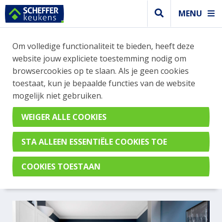
MENU
Om volledige functionaliteit te bieden, heeft deze
Modern keuken
website jouw expliciete toestemming nodig om
MODERNE WITTE KEUKEN
browsercookies op te slaan. Als je geen cookies
toestaat, kun je bepaalde functies van de website
MET KEUKENKAST MET
mogelijk niet gebruiken.
KADERRAND EN GEBRUIK
MAKEND VAN ROND
AFLOPENDE HOEKEN
Roma Wit