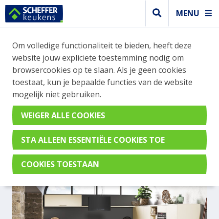
MENU
Om volledige functionaliteit te bieden, heeft deze
Modern keuken
website jouw expliciete toestemming nodig om
MODERNE KEUKEN IN DE
browsercookies op te slaan. Als je geen cookies
toestaat, kun je bepaalde functies van de website
KLEUR CREMA MAGNOLIA
mogelijk niet gebruiken.
MET KOOKEILAND
Uno Crema Magnolia