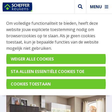
MENU
Om volledige functionaliteit te bieden, heeft deze
Modern keuken
website jouw expliciete toestemming nodig om
MODERNE WITTE KEUKEN
browsercookies op te slaan. Als je geen cookies
toestaat, kun je bepaalde functies van de website
GECOMBINEERD MET EEN
mogelijk niet gebruiken.
DONKERGRIJZE
BETONLOOK
Uno Polarwit & Comet Geplamuurde Beton Grafiet