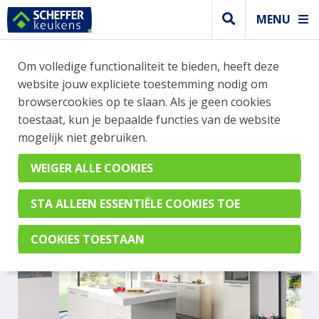
MENU
Om volledige functionaliteit te bieden, heeft deze
Trendy keuken
website jouw expliciete toestemming nodig om
TRENDY LICHTE KEUKEN
browsercookies op te slaan. Als je geen cookies
toestaat, kun je bepaalde functies van de website
MET KOOKEILAND
mogelijk niet gebruiken.
AV 2130 Satijn