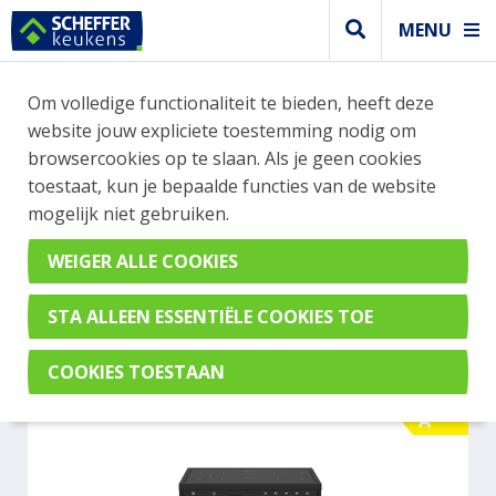
MENU
WEBSHOP BESTELLINGEN
Om volledige functionaliteit te bieden, heeft deze
Je kan tijdelijk geen bestelling plaatsen. Wil je je
website jouw expliciete toestemming nodig om
vast oriënteren? Vergelijk eenvoudig apparaten
browsercookies op te slaan. Als je geen cookies
en merken met elkaar. Klik hier voor meer
toestaat, kun je bepaalde functies van de website
informatie.
mogelijk niet gebruiken.
Fornuis
BERTAZZONI MPL95I1ETNT
A