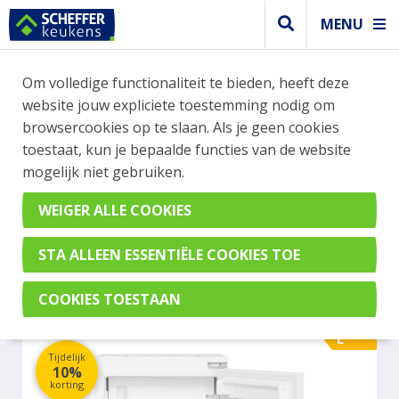
MENU
WEBSHOP BESTELLINGEN
Om volledige functionaliteit te bieden, heeft deze
Je kan tijdelijk geen bestelling plaatsen. Wil je je
website jouw expliciete toestemming nodig om
vast oriënteren? Vergelijk eenvoudig apparaten
browsercookies op te slaan. Als je geen cookies
en merken met elkaar. Klik hier voor meer
toestaat, kun je bepaalde functies van de website
informatie.
mogelijk niet gebruiken.
Koel- vrieskast
ETNA KVS5122
E
Tijdelijk
10%
korting