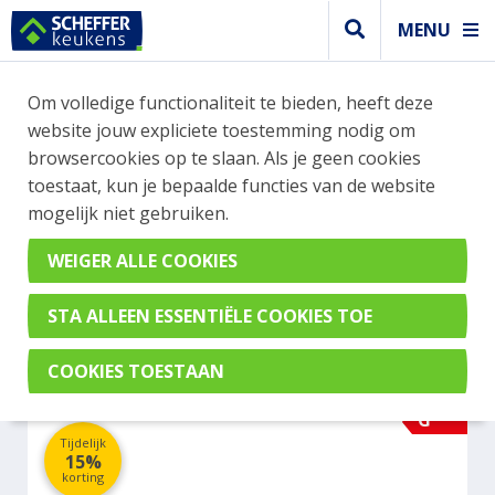
MENU
WEBSHOP BESTELLINGEN
Om volledige functionaliteit te bieden, heeft deze
Je kan tijdelijk geen bestelling plaatsen. Wil je je
website jouw expliciete toestemming nodig om
vast oriënteren? Vergelijk eenvoudig apparaten
browsercookies op te slaan. Als je geen cookies
en merken met elkaar. Klik hier voor meer
toestaat, kun je bepaalde functies van de website
informatie.
mogelijk niet gebruiken.
Koel- vrieskast
LIEBHERR EWTGW 1683-21
G
Tijdelijk
15%
korting