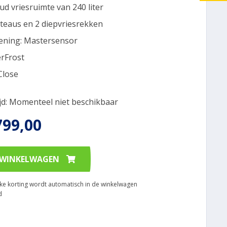
ud vriesruimte van 240 liter
ateaus en 2 diepvriesrekken
ening: Mastersensor
rFrost
Close
ijd: Momenteel niet beschikbaar
799,00
 WINKELWAGEN
ijke korting wordt automatisch in de winkelwagen
d