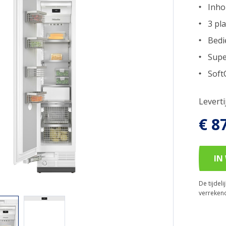
Inho
3 pl
Bedi
Supe
Soft
Levert
€ 8
IN
De tijdel
verreken