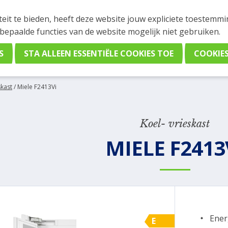
INGEN
teit te bieden, heeft deze website jouw expliciete toestemm
stelling plaatsen. Wil je je vast oriënteren? Vergelijk eenvo
 bepaalde functies van de website mogelijk niet gebruiken.
skast
/
Miele F2413Vi
Koel- vrieskast
MIELE F2413
Ener
E