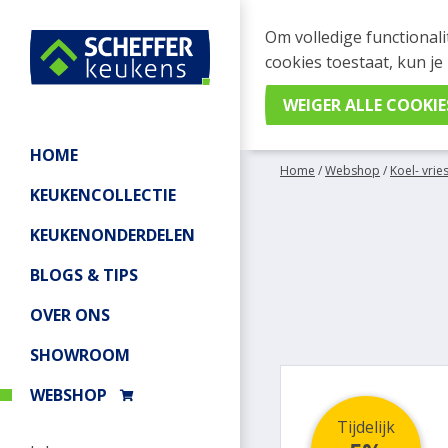
WEBSHOP BESTELL
Om volledige functionali
Je kan tijdelijk geen be
cookies toestaat, kun je
meer informatie.
HOME
Home
/
Webshop
/
Koel- vrie
KEUKENCOLLECTIE
KEUKENONDERDELEN
BLOGS & TIPS
OVER ONS
SHOWROOM
WEBSHOP
Tijdelijk