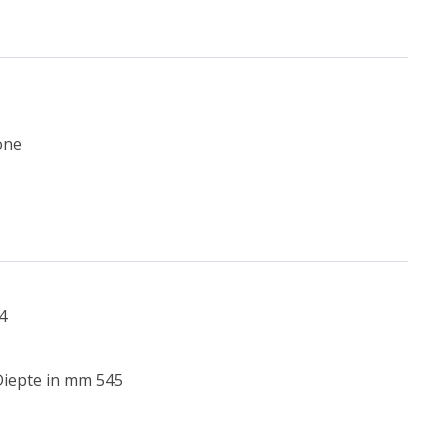
one
4
Diepte in mm 545