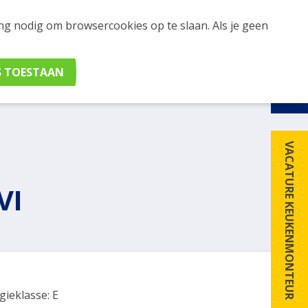
ing nodig om browsercookies op te slaan. Als je geen
udig apparaten en merken met elkaar. Klik hier voor
VACATURE KEUKENMONTEUR
VI
gieklasse: E