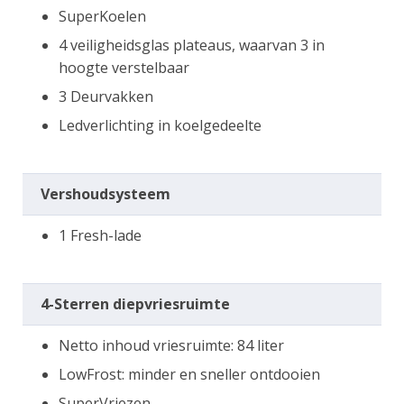
SuperKoelen
4 veiligheidsglas plateaus, waarvan 3 in
hoogte verstelbaar
3 Deurvakken
Ledverlichting in koelgedeelte
Vershoudsysteem
1 Fresh-lade
4-Sterren diepvriesruimte
Netto inhoud vriesruimte: 84 liter
LowFrost: minder en sneller ontdooien
SuperVriezen