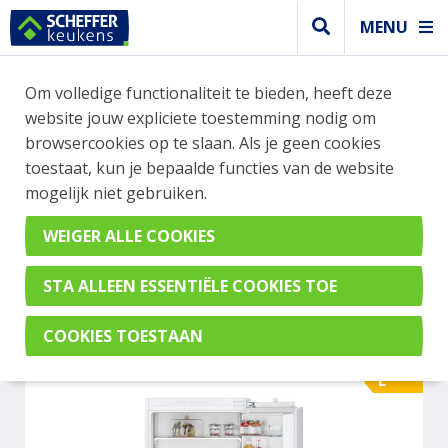
MENU
WEBSHOP BESTELLINGEN
Om volledige functionaliteit te bieden, heeft deze
Je kan tijdelijk geen bestelling plaatsen. Wil je je
website jouw expliciete toestemming nodig om
vast oriënteren? Vergelijk eenvoudig apparaten
browsercookies op te slaan. Als je geen cookies
en merken met elkaar. Klik hier voor meer
toestaat, kun je bepaalde functies van de website
informatie.
mogelijk niet gebruiken.
Koel- vrieskast
SIEMENS KI86VNFE0
E