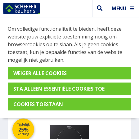
MENU
WEBSHOP BESTELLINGEN
Om volledige functionaliteit te bieden, heeft deze
Je kan tijdelijk geen bestelling plaatsen. Wil je je
website jouw expliciete toestemming nodig om
vast oriënteren? Vergelijk eenvoudig apparaten
browsercookies op te slaan. Als je geen cookies
en merken met elkaar. Klik hier voor meer
toestaat, kun je bepaalde functies van de website
informatie.
mogelijk niet gebruiken.
Kookplaat
ETNA KI129ZT
Tijdelijk
25%
korting