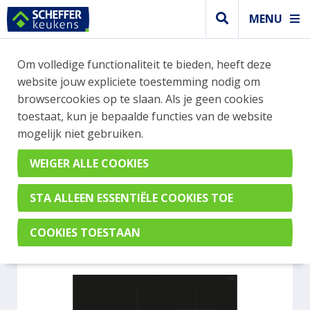
MENU
WEBSHOP BESTELLINGEN
Om volledige functionaliteit te bieden, heeft deze
Je kan tijdelijk geen bestelling plaatsen. Wil je je
website jouw expliciete toestemming nodig om
vast oriënteren? Vergelijk eenvoudig apparaten
browsercookies op te slaan. Als je geen cookies
en merken met elkaar. Klik hier voor meer
toestaat, kun je bepaalde functies van de website
informatie.
mogelijk niet gebruiken.
Kookplaat
SIEMENS EH677HFC1E