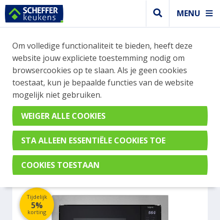
MENU
WEBSHOP BESTELLINGEN
Om volledige functionaliteit te bieden, heeft deze
Je kan tijdelijk geen bestelling plaatsen. Wil je je
website jouw expliciete toestemming nodig om
vast oriënteren? Vergelijk eenvoudig apparaten
browsercookies op te slaan. Als je geen cookies
en merken met elkaar. Klik hier voor meer
toestaat, kun je bepaalde functies van de website
informatie.
mogelijk niet gebruiken.
Magnetron
ETNA SM225RVS
Tijdelijk
5%
korting