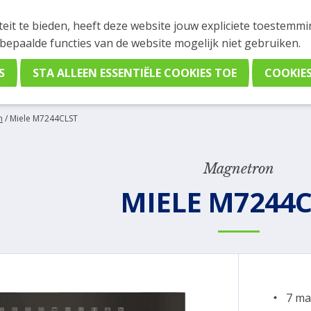
INGEN
teit te bieden, heeft deze website jouw expliciete toestemm
stelling plaatsen. Wil je je vast oriënteren? Vergelijk eenvo
 bepaalde functies van de website mogelijk niet gebruiken.
n
/
Miele M7244CLST
Magnetron
MIELE M7244C
7 ma