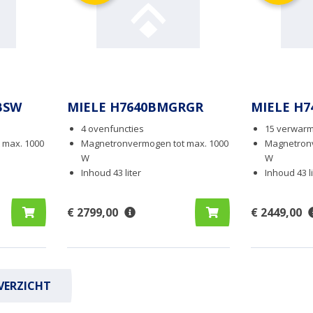
BSW
MIELE H7640BMGRGR
MIELE H
4 ovenfuncties
15 verwar
 max. 1000
Magnetronvermogen tot max. 1000
Magnetronv
W
W
Inhoud 43 liter
Inhoud 43 li
€ 2799,00
€ 2449,00
VERZICHT