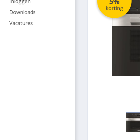
5%
Inloggen
korting
Downloads
Vacatures