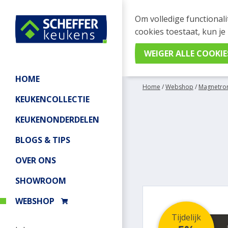
WEBSHOP BESTELL
Om volledige functionali
Je kan tijdelijk geen be
cookies toestaat, kun je
meer informatie.
HOME
Home
/
Webshop
/
Magnetro
KEUKENCOLLECTIE
KEUKENONDERDELEN
BLOGS & TIPS
OVER ONS
SHOWROOM
WEBSHOP
Tijdelijk