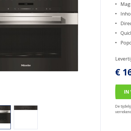
Magn
Inho
Dire
Quic
Popc
Levert
€ 1
IN
De tijdel
verreken