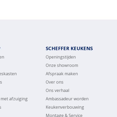
P
SCHEFFER KEUKENS
en
Openingstijden
Onze showroom
ieskasten
Afspraak maken
rs
Over ons
Ons verhaal
 met afzuiging
Ambassadeur worden
s
Keukenverbouwing
Montage & Service