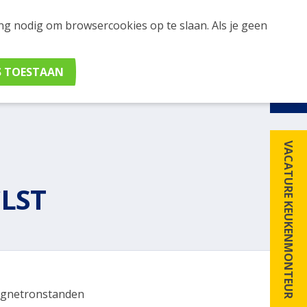
ing nodig om browsercookies op te slaan. Als je geen
udig apparaten en merken met elkaar. Klik hier voor
VACATURE KEUKENMONTEUR
LST
gnetronstanden