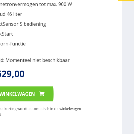
etronvermogen tot max. 900 W
ud 46 liter
ctSensor S bediening
kStart
orn-functie
ijd: Momenteel niet beschikbaar
629,00
 WINKELWAGEN
ijke korting wordt automatisch in de winkelwagen
d