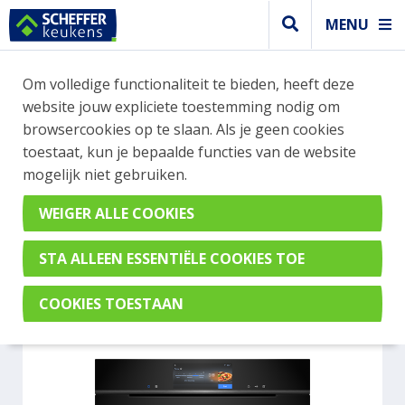
MENU
WEBSHOP BESTELLINGEN
Om volledige functionaliteit te bieden, heeft deze
Je kan tijdelijk geen bestelling plaatsen. Wil je je
website jouw expliciete toestemming nodig om
vast oriënteren? Vergelijk eenvoudig apparaten
browsercookies op te slaan. Als je geen cookies
en merken met elkaar. Klik hier voor meer
toestaat, kun je bepaalde functies van de website
informatie.
mogelijk niet gebruiken.
Magnetron
SIEMENS HN978GQB1