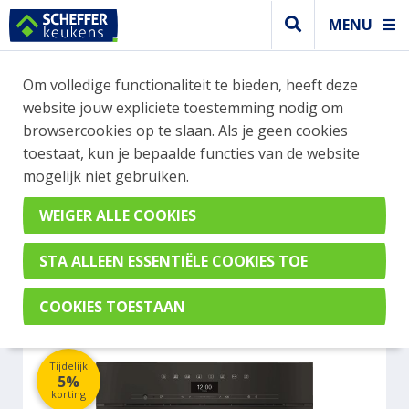
MENU
WEBSHOP BESTELLINGEN
Om volledige functionaliteit te bieden, heeft deze
Je kan tijdelijk geen bestelling plaatsen. Wil je je
website jouw expliciete toestemming nodig om
vast oriënteren? Vergelijk eenvoudig apparaten
browsercookies op te slaan. Als je geen cookies
en merken met elkaar. Klik hier voor meer
toestaat, kun je bepaalde functies van de website
informatie.
mogelijk niet gebruiken.
Steamer
MIELE DG7440OBSW
Tijdelijk
5%
korting