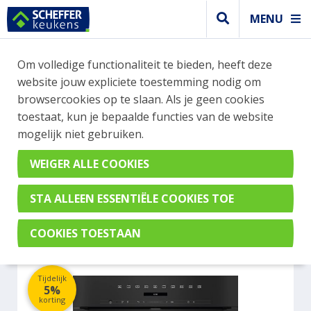
MENU
WEBSHOP BESTELLINGEN
Om volledige functionaliteit te bieden, heeft deze
Je kan tijdelijk geen bestelling plaatsen. Wil je je
website jouw expliciete toestemming nodig om
vast oriënteren? Vergelijk eenvoudig apparaten
browsercookies op te slaan. Als je geen cookies
en merken met elkaar. Klik hier voor meer
toestaat, kun je bepaalde functies van de website
informatie.
mogelijk niet gebruiken.
Steamer
MIELE DGC7250OBSW
Tijdelijk
5%
korting