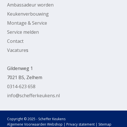
Ambassadeur worden
Keukenverbouwing
Montage & Service
Service melden
Contact
Vacature
s
Gildenweg 1
7021 BS, Zelhem
0314-623 658
info@schefferkeukens.nl
Copyright © 2025 - Scheffer Keukens
Algemene Voorwaarden Webshop
|
Privacy statement
|
Sitemap