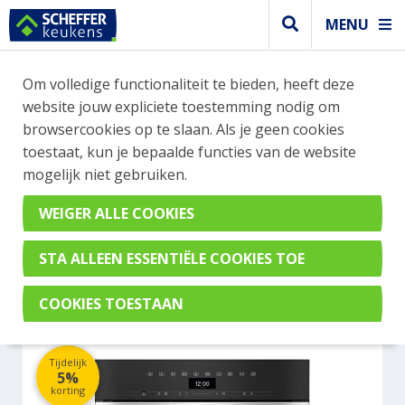
MENU
WEBSHOP BESTELLINGEN
Om volledige functionaliteit te bieden, heeft deze
Je kan tijdelijk geen bestelling plaatsen. Wil je je
website jouw expliciete toestemming nodig om
vast oriënteren? Vergelijk eenvoudig apparaten
browsercookies op te slaan. Als je geen cookies
en merken met elkaar. Klik hier voor meer
toestaat, kun je bepaalde functies van de website
informatie.
mogelijk niet gebruiken.
Steamer
MIELE DGC7445HCPROCLST
Tijdelijk
5%
korting