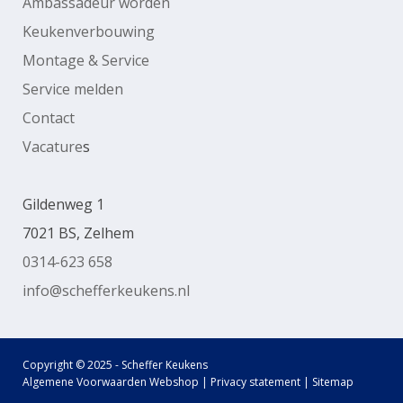
Ambassadeur worden
Keukenverbouwing
Montage & Service
Service melden
Contact
Vacature
s
Gildenweg 1
7021 BS, Zelhem
0314-623 658
info@schefferkeukens.nl
Copyright © 2025 - Scheffer Keukens
Algemene Voorwaarden Webshop
|
Privacy statement
|
Sitemap