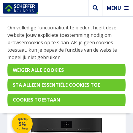
MENU
WEBSHOP BESTELLINGEN
Om volledige functionaliteit te bieden, heeft deze
Je kan tijdelijk geen bestelling plaatsen. Wil je je
website jouw expliciete toestemming nodig om
vast oriënteren? Vergelijk eenvoudig apparaten
browsercookies op te slaan. Als je geen cookies
en merken met elkaar. Klik hier voor meer
toestaat, kun je bepaalde functies van de website
informatie.
mogelijk niet gebruiken.
Steamer
MIELE DGC7660HCPROCLST
Tijdelijk
5%
korting