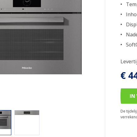
Temp
Inho
Disp
Nade
Soft
Levert
€ 4
IN
De tijdel
verreken