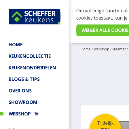
WEBSHOP BESTELL
Om volledige functionali
Je kan tijdelijk geen be
cookies toestaat, kun je
meer informatie.
HOME
Home
/
Webshop
/
Steamer
/
KEUKENCOLLECTIE
KEUKENONDERDELEN
BLOGS & TIPS
OVER ONS
SHOWROOM
WEBSHOP
Tijdelijk