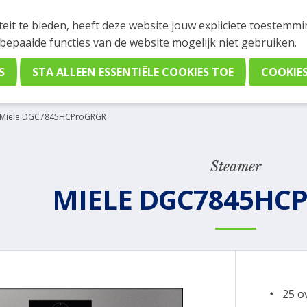
INGEN
teit te bieden, heeft deze website jouw expliciete toestemm
stelling plaatsen. Wil je je vast oriënteren? Vergelijk eenvo
 bepaalde functies van de website mogelijk niet gebruiken.
Miele DGC7845HCProGRGR
Steamer
MIELE DGC7845HC
25 o