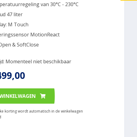
eratuurregeling van 30°C - 230°C
ud 47 liter
lay: M Touch
ringssensor MotionReact
Open & SoftClose
ijd: Momenteel niet beschikbaar
499,00
 WINKELWAGEN
ijke korting wordt automatisch in de winkelwagen
d