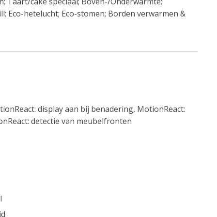
kken; Taart/cake speciaal; Boven-/Onderwarmte;
ll; Eco-hetelucht; Eco-stomen; Borden verwarmen &
tionReact: display aan bij benadering, MotionReact:
ionReact: detectie van meubelfronten
l
id