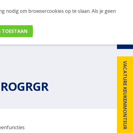
ing nodig om browsercookies op te slaan. Als je geen
udig apparaten en merken met elkaar. Klik hier voor
VACATURE KEUKENMONTEUR
PROGRGR
venfuncties