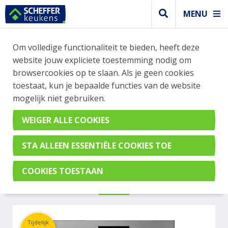
MENU
WEBSHOP BESTELLINGEN
Om volledige functionaliteit te bieden, heeft deze
Je kan tijdelijk geen bestelling plaatsen. Wil je je
website jouw expliciete toestemming nodig om
vast oriënteren? Vergelijk eenvoudig apparaten
browsercookies op te slaan. Als je geen cookies
en merken met elkaar. Klik hier voor meer
toestaat, kun je bepaalde functies van de website
informatie.
mogelijk niet gebruiken.
Steamer
MIELE
DGC7845HCXPROGRGR
Tijdelijk