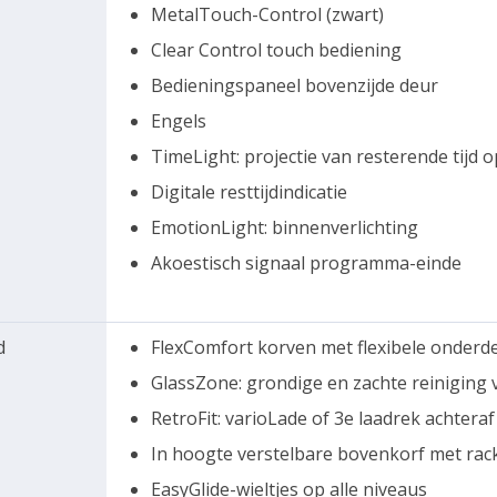
MetalTouch-Control (zwart)
Clear Control touch bediening
Bedieningspaneel bovenzijde deur
Engels
TimeLight: projectie van resterende tijd o
Digitale resttijdindicatie
EmotionLight: binnenverlichting
Akoestisch signaal programma-einde
d
FlexComfort korven met flexibele onderde
GlassZone: grondige en zachte reiniging 
RetroFit: varioLade of 3e laadrek achteraf
In hoogte verstelbare bovenkorf met rac
EasyGlide-wieltjes op alle niveaus