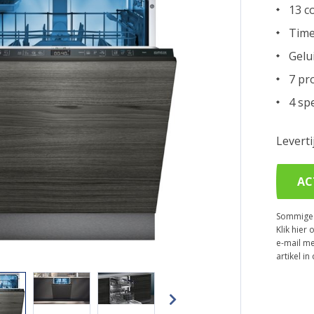
13 c
Time
Gelu
7 pr
4 sp
Levert
AC
Sommige p
Klik hier 
e-mail me
artikel i