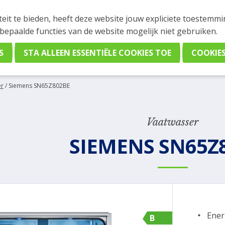
INGEN
teit te bieden, heeft deze website jouw expliciete toestemm
stelling plaatsen. Wil je je vast oriënteren? Vergelijk eenvo
 bepaalde functies van de website mogelijk niet gebruiken.
er
/
Siemens SN65Z802BE
Vaatwasser
SIEMENS SN65Z
Ener
B