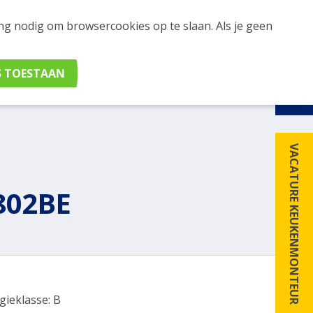
ing nodig om browsercookies op te slaan. Als je geen
udig apparaten en merken met elkaar. Klik hier voor
VACATURE KEUKENMONTEUR
802BE
gieklasse: B