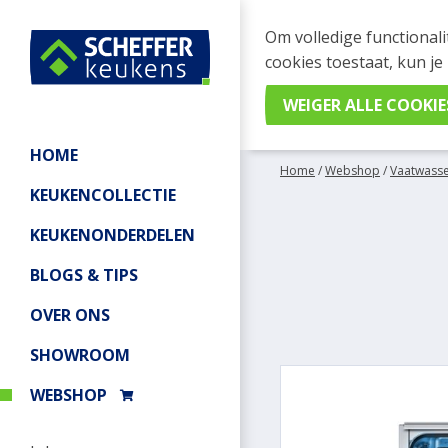
WEBSHOP BESTELL
Om volledige functionali
Je kan tijdelijk geen be
cookies toestaat, kun je
meer informatie.
HOME
Home
/
Webshop
/
Vaatwass
KEUKENCOLLECTIE
KEUKENONDERDELEN
BLOGS & TIPS
OVER ONS
SHOWROOM
WEBSHOP