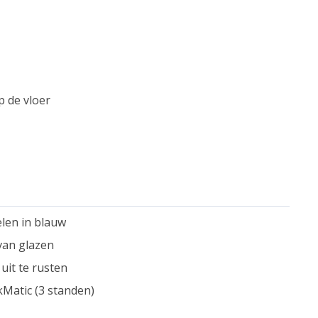
p de vloer
len in blauw
van glazen
 uit te rusten
kMatic (3 standen)