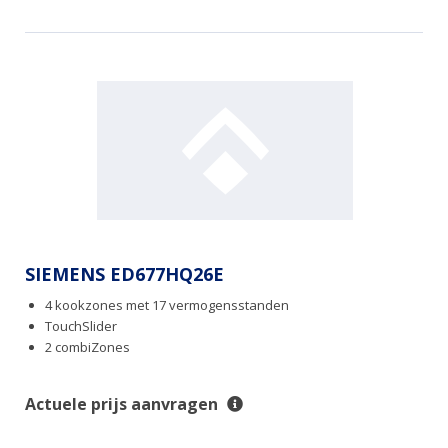
SIEMENS ED677HQ26E
4 kookzones met 17 vermogensstanden
TouchSlider
2 combiZones
Actuele prijs aanvragen