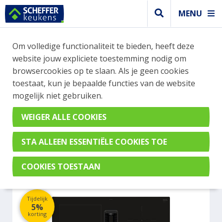
MENU
WEBSHOP BESTELLINGEN
Om volledige functionaliteit te bieden, heeft deze
Je kan tijdelijk geen bestelling plaatsen. Wil je je
website jouw expliciete toestemming nodig om
vast oriënteren? Vergelijk eenvoudig apparaten
browsercookies op te slaan. Als je geen cookies
en merken met elkaar. Klik hier voor meer
toestaat, kun je bepaalde functies van de website
informatie.
mogelijk niet gebruiken.
Kookplaat met afzuiging
SIEMENS ED611BS16E
Tijdelijk
5%
korting