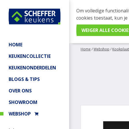
WEBSHOP BESTELL
Om volledige functionali
Je kan tijdelijk geen be
cookies toestaat, kun je
meer informatie.
HOME
Home
/
Webshop
/
Kookplaat
KEUKENCOLLECTIE
KEUKENONDERDELEN
BLOGS & TIPS
OVER ONS
SHOWROOM
WEBSHOP