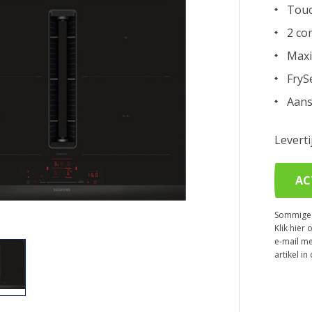
Touc
2 co
Maxi
FryS
Aans
Levert
AC
Sommige p
Klik hier 
e-mail me
artikel i