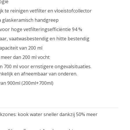
ogie
te reinigen vetfilter en vloeistofcollector
via glaskeramisch handgreep
 voor hoge vetfilteringsefficiëntie 94 %
baar, vaatwasbestendig en hitte bestendig
apaciteit van 200 ml
 meer dan 200 ml vocht
n 700 ml voor ernstigere ongevalsituaties.
nkelijk en afneembaar van onderen.
 van 900ml (200ml+700ml)
okzones: kook water sneller dankzij 50% meer