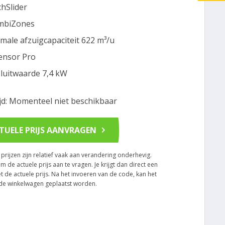
hSlider
mbiZones
male afzuigcapaciteit 622 m³/u
ensor Pro
luitwaarde 7,4 kW
ijd: Momenteel niet beschikbaar
TUELE PRIJS AANVRAGEN
rijzen zijn relatief vaak aan verandering onderhevig.
om de actuele prijs aan te vragen. Je krijgt dan direct een
t de actuele prijs. Na het invoeren van de code, kan het
n de winkelwagen geplaatst worden.