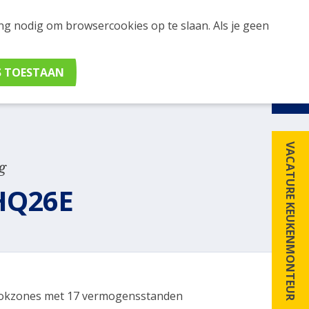
ing nodig om browsercookies op te slaan. Als je geen
udig apparaten en merken met elkaar. Klik hier voor
VACATURE KEUKENMONTEUR
g
HQ26E
okzones met 17 vermogensstanden