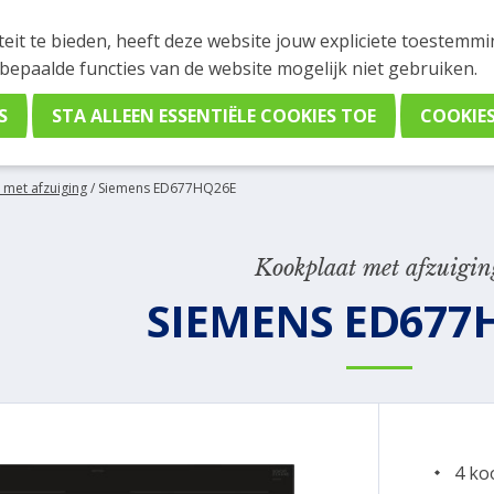
INGEN
teit te bieden, heeft deze website jouw expliciete toestemm
stelling plaatsen. Wil je je vast oriënteren? Vergelijk eenvo
 bepaalde functies van de website mogelijk niet gebruiken.
 met afzuiging
/
Siemens ED677HQ26E
Kookplaat met afzuigin
SIEMENS ED677
4 ko