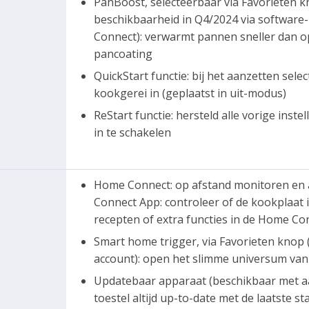
PanBoost, selecteerbaar via Favorieten
beschikbaarheid in Q4/2024 via softwar
Connect): verwarmt pannen sneller dan op
pancoating
QuickStart functie: bij het aanzetten se
kookgerei in (geplaatst in uit-modus)
ReStart functie: hersteld alle vorige ins
in te schakelen
Home Connect: op afstand monitoren en 
Connect App: controleer of de kookplaat is
recepten of extra functies in de Home Co
Smart home trigger, via Favorieten kno
account): open het slimme universum van 
Updatebaar apparaat (beschikbaar met a
toestel altijd up-to-date met de laatste s