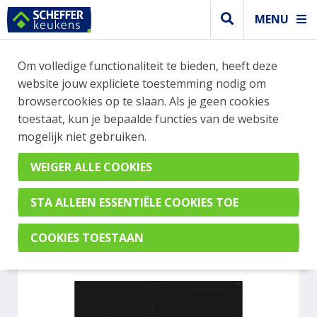
MENU
WEBSHOP BESTELLINGEN
Om volledige functionaliteit te bieden, heeft deze
Je kan tijdelijk geen bestelling plaatsen. Wil je je
website jouw expliciete toestemming nodig om
vast oriënteren? Vergelijk eenvoudig apparaten
browsercookies op te slaan. Als je geen cookies
en merken met elkaar. Klik hier voor meer
toestaat, kun je bepaalde functies van de website
informatie.
mogelijk niet gebruiken.
Kookplaat
SIEMENS ED877HWC1E