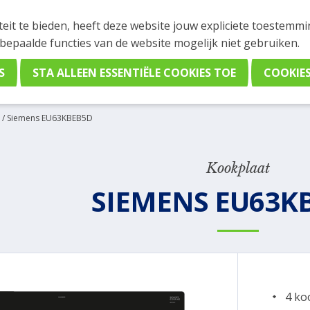
INGEN
teit te bieden, heeft deze website jouw expliciete toestemm
stelling plaatsen. Wil je je vast oriënteren? Vergelijk eenvo
 bepaalde functies van de website mogelijk niet gebruiken.
/
Siemens EU63KBEB5D
Kookplaat
SIEMENS EU63K
4 ko