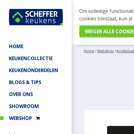
WEBSHOP BESTELL
Om volledige functionali
Je kan tijdelijk geen be
cookies toestaat, kun je
meer informatie.
HOME
Home
/
Webshop
/
Kookplaat
KEUKENCOLLECTIE
KEUKENONDERDELEN
BLOGS & TIPS
OVER ONS
SHOWROOM
WEBSHOP