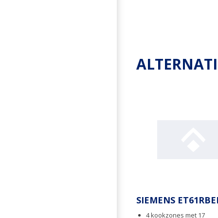
ALTERNAT
SIEMENS ET61RBE
4 kookzones met 17