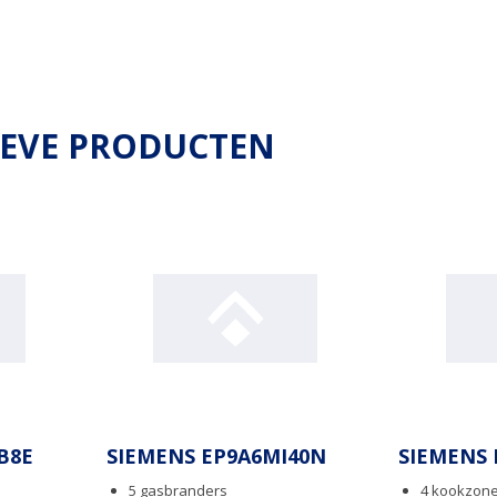
IEVE PRODUCTEN
B8E
SIEMENS EP9A6MI40N
SIEMENS 
5 gasbranders
4 kookzone