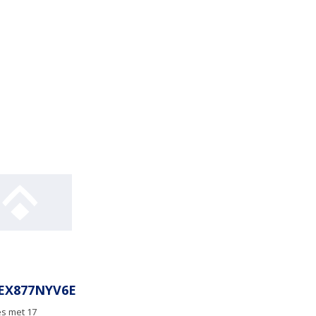
EX877NYV6E
s met 17