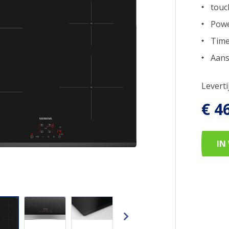
touc
Powe
Time
Aans
Levert
€ 4
IN