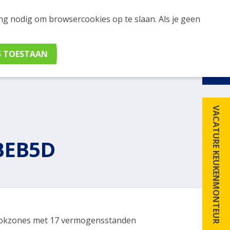
ing nodig om browsercookies op te slaan. Als je geen
udig apparaten en merken met elkaar. Klik hier voor
VACATURE KEUKENMONTEUR
BEB5D
okzones met 17 vermogensstanden