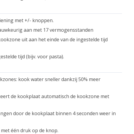
iening met +/- knoppen.
auwkeurig aan met 17 vermogensstanden
kookzone uit aan het einde van de ingestelde tijd
telde tijd (bijv. voor pasta).
okzones: kook water sneller dankzij 50% meer
ecteert de kookplaat automatisch de kookzone met
tellingen door de kookplaat binnen 4 seconden weer in
t met één druk op de knop.