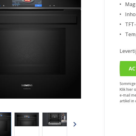
Magn
Inho
TFT-
Temp
Levert
AC
Sommige p
Klik hier 
e-mail me
artikel i