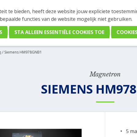
INGEN
teit te bieden, heeft deze website jouw expliciete toestemm
stelling plaatsen. Wil je je vast oriënteren? Vergelijk eenvo
 bepaalde functies van de website mogelijk niet gebruiken.
n
/
Siemens HM978GNB1
Magnetron
SIEMENS HM97
5 ma