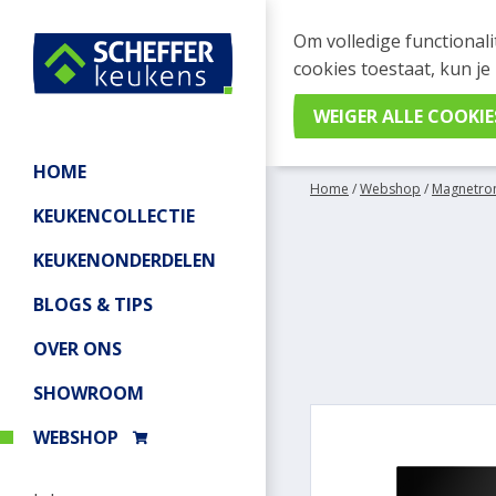
WEBSHOP BESTELL
Om volledige functionali
Je kan tijdelijk geen be
cookies toestaat, kun je
meer informatie.
HOME
Home
/
Webshop
/
Magnetro
KEUKENCOLLECTIE
KEUKENONDERDELEN
BLOGS & TIPS
OVER ONS
SHOWROOM
WEBSHOP