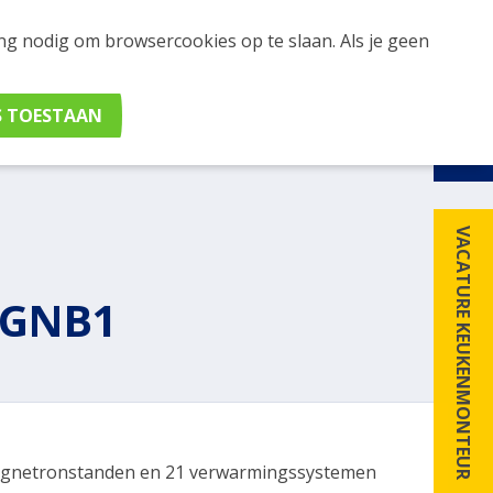
ing nodig om browsercookies op te slaan. Als je geen
udig apparaten en merken met elkaar. Klik hier voor
VACATURE KEUKENMONTEUR
8GNB1
gnetronstanden en 21 verwarmingssystemen