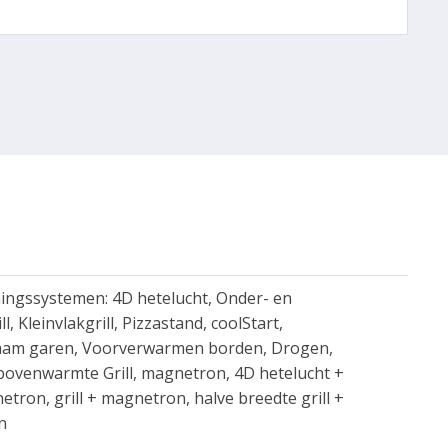
ngssystemen: 4D hetelucht, Onder- en
, Kleinvlakgrill, Pizzastand, coolStart,
aam garen, Voorverwarmen borden, Drogen,
ovenwarmte Grill, magnetron, 4D hetelucht +
on, grill + magnetron, halve breedte grill +
n