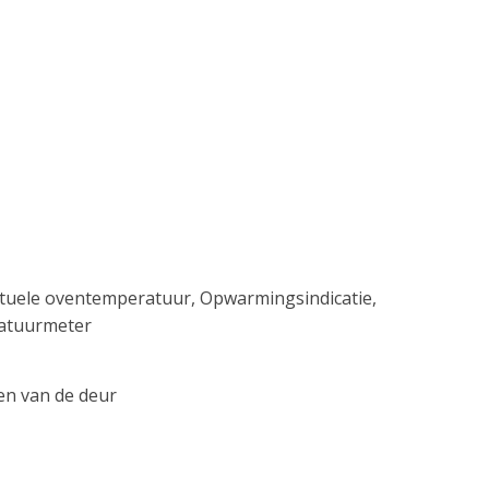
ctuele oventemperatuur, Opwarmingsindicatie,
ratuurmeter
en van de deur