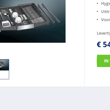
Hygi
Uitt
Voor
Levert
€ 5
IN