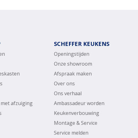
P
SCHEFFER KEUKENS
en
Openingstijden
Onze showroom
ieskasten
Afspraak maken
rs
Over ons
Ons verhaal
 met afzuiging
Ambassadeur worden
s
Keukenverbouwing
Montage & Service
Service melden