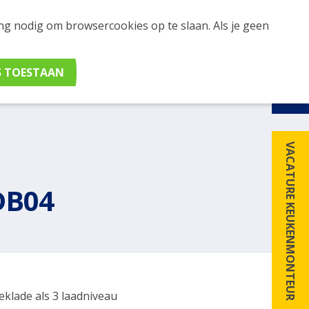
ing nodig om browsercookies op te slaan. Als je geen
udig apparaten en merken met elkaar. Klik hier voor
VACATURE KEUKENMONTEUR
DB04
eklade als 3 laadniveau