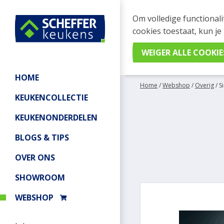
WEBSHOP BESTELL
Om volledige functionali
Je kan tijdelijk geen be
cookies toestaat, kun je
meer informatie.
HOME
Home
/
Webshop
/
Overig
/
S
KEUKENCOLLECTIE
KEUKENONDERDELEN
BLOGS & TIPS
OVER ONS
SHOWROOM
WEBSHOP