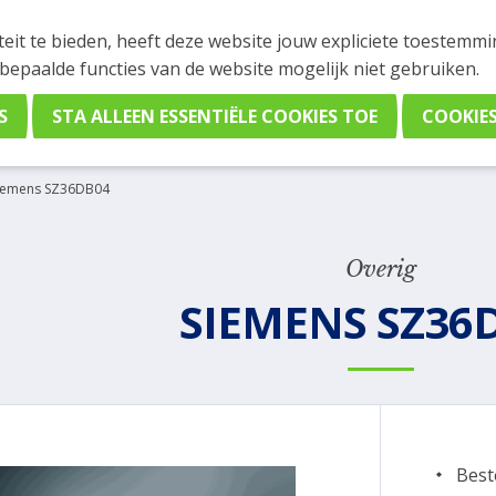
INGEN
teit te bieden, heeft deze website jouw expliciete toestemm
stelling plaatsen. Wil je je vast oriënteren? Vergelijk eenvo
 bepaalde functies van de website mogelijk niet gebruiken.
iemens SZ36DB04
Overig
SIEMENS SZ36
Best