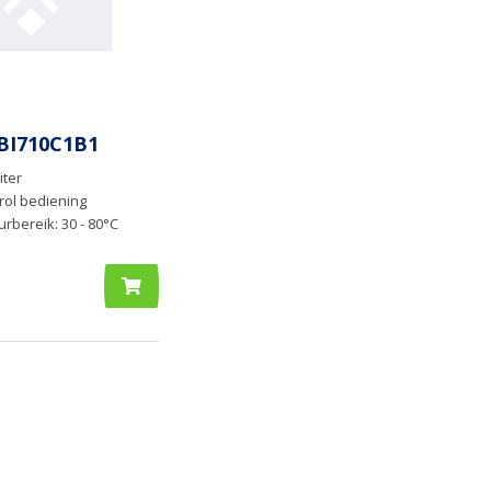
BI710C1B1
iter
rol bediening
rbereik: 30 - 80°C