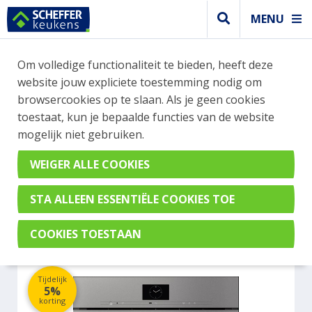
MENU
WEBSHOP BESTELLINGEN
Om volledige functionaliteit te bieden, heeft deze
Je kan tijdelijk geen bestelling plaatsen. Wil je je
website jouw expliciete toestemming nodig om
vast oriënteren? Vergelijk eenvoudig apparaten
browsercookies op te slaan. Als je geen cookies
en merken met elkaar. Klik hier voor meer
toestaat, kun je bepaalde functies van de website
informatie.
mogelijk niet gebruiken.
Steamer
MIELE DGC7640HCPROGRGR
Tijdelijk
5%
korting