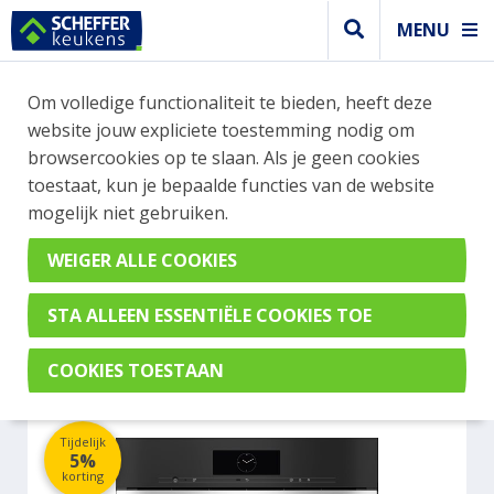
MENU
WEBSHOP BESTELLINGEN
Om volledige functionaliteit te bieden, heeft deze
Je kan tijdelijk geen bestelling plaatsen. Wil je je
website jouw expliciete toestemming nodig om
vast oriënteren? Vergelijk eenvoudig apparaten
browsercookies op te slaan. Als je geen cookies
en merken met elkaar. Klik hier voor meer
toestaat, kun je bepaalde functies van de website
informatie.
mogelijk niet gebruiken.
Steamer
MIELE DGC7860HCPROCLST
Tijdelijk
5%
korting