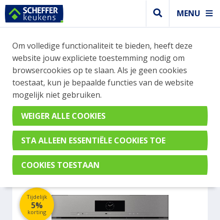
MENU
WEBSHOP BESTELLINGEN
Om volledige functionaliteit te bieden, heeft deze
Je kan tijdelijk geen bestelling plaatsen. Wil je je
website jouw expliciete toestemming nodig om
vast oriënteren? Vergelijk eenvoudig apparaten
browsercookies op te slaan. Als je geen cookies
en merken met elkaar. Klik hier voor meer
toestaat, kun je bepaalde functies van de website
informatie.
mogelijk niet gebruiken.
Steamer
MIELE DGC7860HCPROGRGR
Tijdelijk
5%
korting