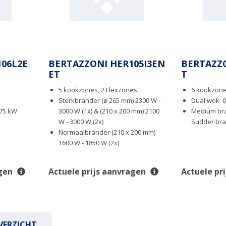
06L2E
BERTAZZONI HER105I3EN
BERTAZZ
ET
T
5 kookzones, 2 Flexzones
6 kookzon
Sterkbrander (ø 265 mm) 2300 W -
Dual wok: 0
.75 kW
3000 W (1x) & (210 x 200 mm) 2100
Medium bra
W - 3000 W (2x)
Sudder bra
Normaalbrander (210 x 200 mm)
1600 W - 1850 W (2x)
gen
Actuele prijs aanvragen
Actuele pr
VERZICHT