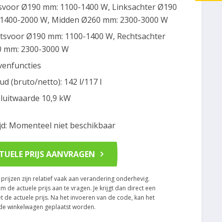
svoor Ø190 mm: 1100-1400 W, Linksachter Ø190
1400-2000 W, Midden Ø260 mm: 2300-3000 W
tsvoor Ø190 mm: 1100-1400 W, Rechtsachter
 mm: 2300-3000 W
venfuncties
ud (bruto/netto): 142 l/117 l
luitwaarde 10,9 kW
ijd: Momenteel niet beschikbaar
TUELE PRIJS AANVRAGEN
rijzen zijn relatief vaak aan verandering onderhevig.
om de actuele prijs aan te vragen. Je krijgt dan direct een
t de actuele prijs. Na het invoeren van de code, kan het
n de winkelwagen geplaatst worden.