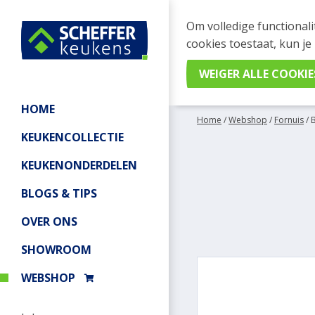
WEBSHOP BESTELL
Om volledige functionali
Je kan tijdelijk geen be
cookies toestaat, kun je
meer informatie.
HOME
Home
/
Webshop
/
Fornuis
/
KEUKENCOLLECTIE
KEUKENONDERDELEN
BLOGS & TIPS
OVER ONS
SHOWROOM
WEBSHOP