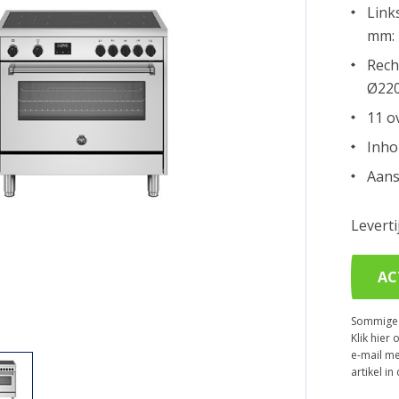
Link
mm: 
Rech
Ø220
11 o
Inho
Aans
Levert
AC
Sommige p
Klik hier 
e-mail me
artikel i