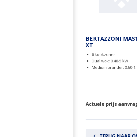
BERTAZZONI MAS1
XT
6 kookzones
Dual wok: 0.48-5 kW
Medium brander: 0.60-1
Actuele prijs aanvra
TERUG NAAR O