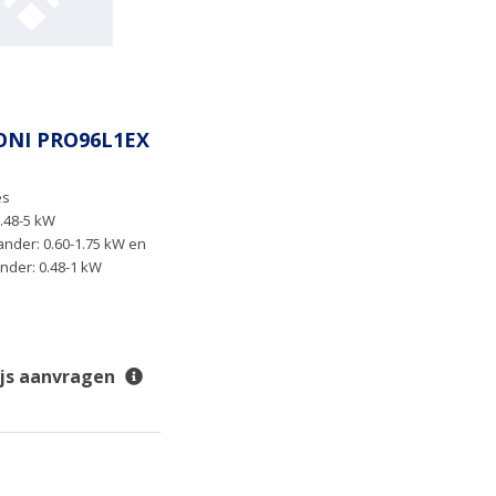
ONI PRO96L1EX
es
.48-5 kW
nder: 0.60-1.75 kW en
nder: 0.48-1 kW
ijs aanvragen