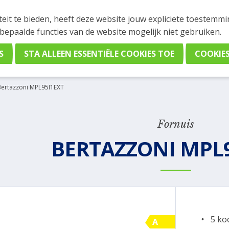
INGEN
teit te bieden, heeft deze website jouw expliciete toestemm
stelling plaatsen. Wil je je vast oriënteren? Vergelijk eenvo
 bepaalde functies van de website mogelijk niet gebruiken.
Bertazzoni MPL95I1EXT
Fornuis
BERTAZZONI MPL
5 ko
A