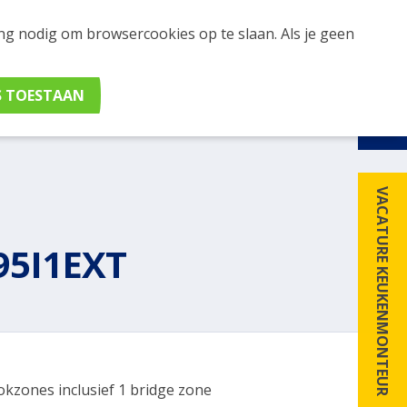
ing nodig om browsercookies op te slaan. Als je geen
udig apparaten en merken met elkaar. Klik hier voor
VACATURE KEUKENMONTEUR
95I1EXT
okzones inclusief 1 bridge zone